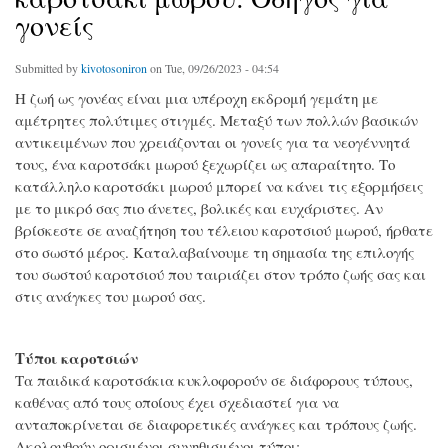
γονείς
Submitted by
kivotosoniron
on Tue, 09/26/2023 - 04:54
Η ζωή ως γονέας είναι μια υπέροχη εκδρομή γεμάτη με
αμέτρητες πολύτιμες στιγμές. Μεταξύ των πολλών βασικών
αντικειμένων που χρειάζονται οι γονείς για τα νεογέννητά
τους, ένα καροτσάκι μωρού ξεχωρίζει ως απαραίτητο. Το
κατάλληλο καροτσάκι μωρού μπορεί να κάνει τις εξορμήσεις
με το μικρό σας πιο άνετες, βολικές και ευχάριστες. Αν
βρίσκεστε σε αναζήτηση του τέλειου καροτσιού μωρού, ήρθατε
στο σωστό μέρος. Καταλαβαίνουμε τη σημασία της επιλογής
του σωστού καροτσιού που ταιριάζει στον τρόπο ζωής σας και
στις ανάγκες του μωρού σας.
Τύποι καροτσιών
Τα παιδικά καροτσάκια κυκλοφορούν σε διάφορους τύπους,
καθένας από τους οποίους έχει σχεδιαστεί για να
ανταποκρίνεται σε διαφορετικές ανάγκες και τρόπους ζωής.
Ακολουθούν ορισμένοι συνηθισμένοι τύποι: