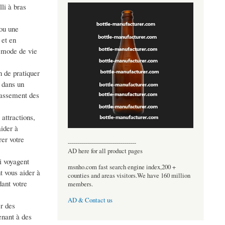
li à bras
 ou une
 et en
u mode de vie
n de pratiquer
 dans un
passement des
attractions,
aider à
rer votre
----------------------------------
AD here for all product pages
i voyagent
msnho.com fast search engine index,200 +
t vous aider à
counties and areas visitors.We have 160 million
dant votre
members.
AD & Contact us
er des
enant à des