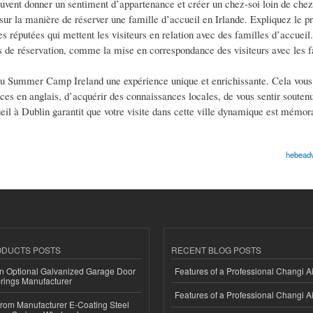
euvent donner un sentiment d’appartenance et créer un chez-soi loin de chez
 sur la manière de réserver une famille d’accueil en Irlande. Expliquez le p
 réputées qui mettent les visiteurs en relation avec des familles d’accuei
us de réservation, comme la mise en correspondance des visiteurs avec les f
e au Summer Camp Ireland une expérience unique et enrichissante. Cela vou
es en anglais, d’acquérir des connaissances locales, de vous sentir soutenu
ueil à Dublin garantit que votre visite dans cette ville dynamique est mémor
hebeadv
ODUCTS POSTS
RECENT BLOG POSTS
n Optional Galvanized Garage Door
Features of a Professional Changi Ai
rings Manufacturer
Features of a Professional Changi Ai
 from Manufacturer E-Coating Steel