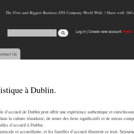
Skip to
main
The First and Biggest Business SNS Company World Wide ! Share with 160 mi
content
Log in
|
Create new account
Free!
ontact Us
ristique à Dublin.
e d’accueil de Dublin peut offrir une expérience authentique et enrichissan
ans la culture irlandaise, de nouer des liens significatifs et de mieux comp
milles d’accueil à Dublin.
micale et accueillante, et les familles d’accueil illustrent ce trait. Séjour