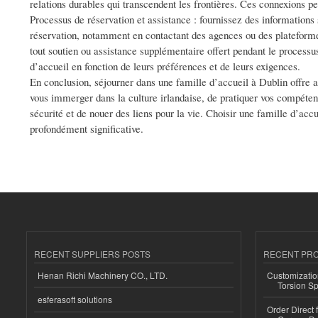
relations durables qui transcendent les frontières. Ces connexions p
Processus de réservation et assistance : fournissez des informations
réservation, notamment en contactant des agences ou des plateformes
tout soutien ou assistance supplémentaire offert pendant le process
d’accueil en fonction de leurs préférences et de leurs exigences.
En conclusion, séjourner dans une famille d’accueil à Dublin offr
vous immerger dans la culture irlandaise, de pratiquer vos compétenc
sécurité et de nouer des liens pour la vie. Choisir une famille d’acc
profondément significative.
RECENT SUPPLIERS POSTS
RECENT PR
Henan Richi Machinery CO., LTD.
Customizatio
Torsion Sp
esferasoft solutions
Order Direct