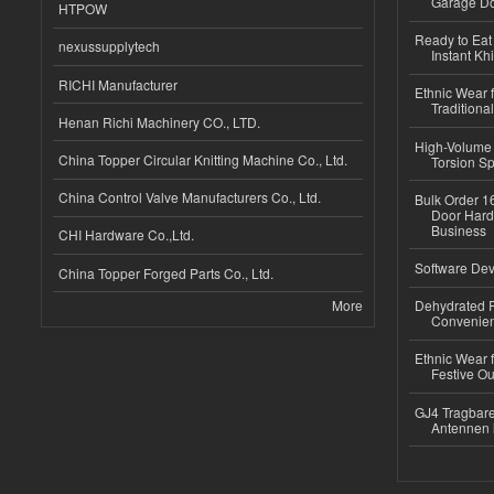
Garage Do
HTPOW
Ready to Eat 
nexussupplytech
Instant Kh
RICHI Manufacturer
Ethnic Wear f
Traditional
Henan Richi Machinery CO., LTD.
High-Volume 
China Topper Circular Knitting Machine Co., Ltd.
Torsion Sp
China Control Valve Manufacturers Co., Ltd.
Bulk Order 16
Door Hard
Business
CHI Hardware Co.,Ltd.
Software Dev
China Topper Forged Parts Co., Ltd.
More
Dehydrated R
Convenient
Ethnic Wear fo
Festive Out
GJ4 Tragbare
Antennen 