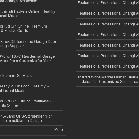
or Springs Wholesale
Features of a Professional Changi Ai
Khichdi Packets Online | Healthy
Features of a Professional Changi Ai
ichdi Meals
Features of a Professional Changi Ai
or Kid Girl Online | Premium
 & Festive Outfits
Features of a Professional Changi Ai
Black Oil Tempered Garage Door
Features of a Professional Changi Ai
rings Supplier
Features of a Professional Changi Ai
'x8' or 18'x8' Residential Garage
ware Parts Customize for Your
Features of a Professional Changi Ai
elopment Services
Trusted White Marble Human Statue
Jaipur for Customized Sculptures
eady to Eat Food | Healthy &
 Instant Meals
r Kid Girl | Stylish Traditional &
fits Online
r 5-Band GPS-Störsender mit 4
im himmelblauen Design
More