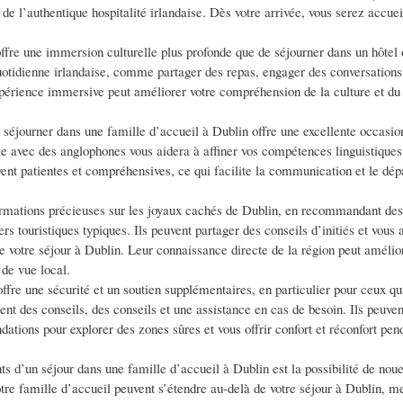
de l’authentique hospitalité irlandaise. Dès votre arrivée, vous serez accueil
ffre une immersion culturelle plus profonde que de séjourner dans un hôtel
quotidienne irlandaise, comme partager des repas, engager des conversations
expérience immersive peut améliorer votre compréhension de la culture et d
e, séjourner dans une famille d’accueil à Dublin offre une excellente occasio
e avec des anglophones vous aidera à affiner vos compétences linguistiques
vent patientes et compréhensives, ce qui facilite la communication et le dé
formations précieuses sur les joyaux cachés de Dublin, en recommandant des 
 touristiques typiques. Ils peuvent partager des conseils d’initiés et vous 
e votre séjour à Dublin. Leur connaissance directe de la région peut amélio
 de vue local.
ffre une sécurité et un soutien supplémentaires, en particulier pour ceux qu
nt des conseils, des conseils et une assistance en cas de besoin. Ils peuven
tions pour explorer des zones sûres et vous offrir confort et réconfort pen
nts d’un séjour dans une famille d’accueil à Dublin est la possibilité de nou
otre famille d’accueil peuvent s’étendre au-delà de votre séjour à Dublin, m