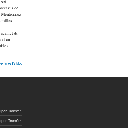
 soi.
rocessus de
l. Mentionnez
amilles
s permet de
 et en
able et
entures1's blog
rport Transfer
rport Transfer