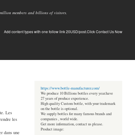
llion members and billions of visitors.
Add content types with one follow link 20USD/post.Click Contact Us Now
https://www.bottle-manufacturer.com/
We produce 10 Billions bottles every year.have
27 years of produce experience.
High quality Custom bottle, with your trademark
on the bottle is optional.
te. Les
We supply bottles for many famous brands and
rendre les
companies , world wide.
Get more information, contact us please.
Product image:
ner dans une