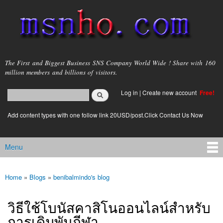
Skip to
main
content
msnho.com
The First and Biggest Business SNS Company World Wide ! Share with 160
million members and billions of visitors.
Search
Log in
|
Create new account
Free!
Search form
login link
Add content types with one follow link 20USD/post.Click Contact Us Now
Menu
Main menu
Home
»
Blogs
»
benibalmindo's blog
You are here
วิธีใช้โบนัสคาสิโนออนไลน์สําหรับ
การเดิมพันกีฬา