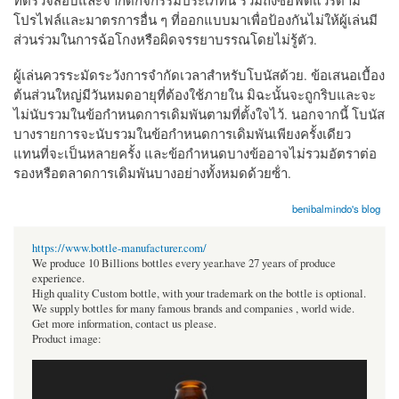
โปรไฟล์และมาตรการอื่น ๆ ที่ออกแบบมาเพื่อป้องกันไม่ให้ผู้เล่นมี
ส่วนร่วมในการฉ้อโกงหรือผิดจรรยาบรรณโดยไม่รู้ตัว.
ผู้เล่นควรระมัดระวังการจํากัดเวลาสําหรับโบนัสด้วย. ข้อเสนอเบื้อง
ต้นส่วนใหญ่มีวันหมดอายุที่ต้องใช้ภายใน มิฉะนั้นจะถูกริบและจะ
ไม่นับรวมในข้อกําหนดการเดิมพันตามที่ตั้งใจไว้. นอกจากนี้ โบนัส
บางรายการจะนับรวมในข้อกําหนดการเดิมพันเพียงครั้งเดียว
แทนที่จะเป็นหลายครั้ง และข้อกําหนดบางข้ออาจไม่รวมอัตราต่อ
รองหรือตลาดการเดิมพันบางอย่างทั้งหมดด้วยซ้ํา.
benibalmindo's blog
https://www.bottle-manufacturer.com/
We produce 10 Billions bottles every year.have 27 years of produce
experience.
High quality Custom bottle, with your trademark on the bottle is optional.
We supply bottles for many famous brands and companies , world wide.
Get more information, contact us please.
Product image: