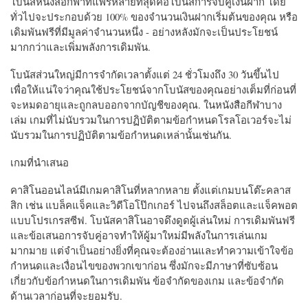
โบนัสหนังสือกีฬาที่แพร่หลายที่สุดคือโบนัสการจับคู่เงินฝาก โดย
ทั่วไปจะประกอบด้วย 100% ของจํานวนเงินฝากเริ่มต้นของคุณ หรือ
เดิมพันฟรีที่มีมูลค่าจํานวนหนึ่ง - อย่างหลังมักจะเป็นประโยชน์
มากกว่าและเพิ่มพลังการเดิมพัน.
โบนัสส่วนใหญ่มีการจํากัดเวลาตั้งแต่ 24 ชั่วโมงถึง 30 วันขึ้นไป
เพื่อให้แน่ใจว่าคุณใช้ประโยชน์จากโบนัสของคุณอย่างเต็มที่ก่อนที่
จะหมดอายุและถูกลบออกจากบัญชีของคุณ. ในหนังสือกีฬาบาง
เล่ม เกมที่ไม่นับรวมในการปฏิบัติตามข้อกําหนดโรลโอเวอร์จะไม่
นับรวมในการปฏิบัติตามข้อกําหนดเหล่านั้นเช่นกัน.
เกมที่นําเสนอ
คาสิโนออนไลน์มีเกมคาสิโนที่หลากหลาย ตั้งแต่เกมบนโต๊ะคลาส
สิก เช่น แบล็คแจ็คและวิดีโอโป๊กเกอร์ ไปจนถึงสล็อตและแจ็คพอต
แบบโปรเกรสซีฟ. โบนัสคาสิโนอาจดึงดูดผู้เล่นใหม่ การเดิมพันฟรี
และข้อเสนอการจับคู่อาจทําให้ผู้มาใหม่มีพลังในการเล่นเกม
มากมาย แต่จําเป็นอย่างยิ่งที่คุณจะต้องอ่านและทําความเข้าใจข้อ
กําหนดและเงื่อนไขของพวกเขาก่อน ซึ่งมักจะมีภาษาที่ซับซ้อน
เกี่ยวกับข้อกําหนดในการเดิมพัน ข้อจํากัดของเกม และข้อจํากัด
ด้านเวลาก่อนที่จะยอมรับ.