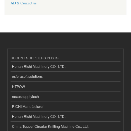
AD & Contact us
RECENT SUPPLIERS POSTS
Henan Richi Machinery CO., LTD.
esferasoft solutions
HTPOW
nexussupplytech
RICHI Manufacturer
Henan Richi Machinery CO., LTD.
China Topper Circular Knitting Machine Co., Ltd.