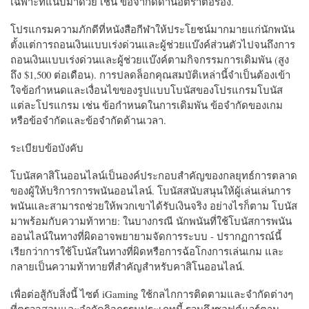
เฉพาะที่แนบมาด้วย เช่น ข้อจํากัดด้านอัตราต่อรอง.
โปรแกรมความภักดีที่หนังสือกีฬาให้ประโยชน์มากมายแก่นักพนัน
ตั้งแต่การถอนเงินแบบเร่งด่วนและผู้ช่วยแบ๊งค์ส่วนตัวไปจนถึงการ
ถอนเงินแบบเร่งด่วนและผู้ช่วยแบ๊งค์ตามกิจกรรมการเดิมพัน (สูง
ถึง $1,500 ต่อเดือน). การปลดล็อกคุณสมบัติเหล่านี้จําเป็นต้องเข้า
ใจข้อกําหนดและเงื่อนไขของรูปแบบโบนัสของโปรแกรมโบนัส
แต่ละโปรแกรม เช่น ข้อกําหนดในการเดิมพัน ข้อจํากัดของเกม
หรือข้อจํากัดและข้อจํากัดด้านเวลา.
ระเบียบข้อบังคับ
โบนัสคาสิโนออนไลน์เป็นองค์ประกอบสําคัญของกลยุทธ์การตลาด
ของผู้ให้บริการการพนันออนไลน์. โบนัสสนับสนุนให้ผู้เล่นเล่นการ
พนันและสามารถช่วยให้พวกเขาได้รับเงินจริง อย่างไรก็ตาม โบนัส
มาพร้อมกับความท้าทาย: ในบางกรณี นักพนันที่ใช้โบนัสการพนัน
ออนไลน์ในทางที่ผิดอาจพยายามจัดการระบบ - ปรากฏการณ์นี้
เรียกว่าการใช้โบนัสในทางที่ผิดหรือการฉ้อโกงการเล่นเกม และ
กลายเป็นความท้าทายที่สําคัญสําหรับคาสิโนออนไลน์.
เพื่อต่อสู้กับสิ่งนี้ ไซต์ iGaming ใช้กลไกการติดตามและจํากัดต่างๆ
ที่ตรวจสอบและจํากัดกิจกรรมประเภทนี้ รวมถึงซอฟต์แวร์ตาม