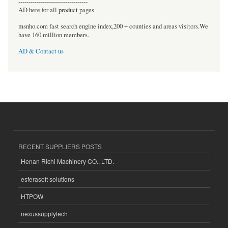
----------------------------------
AD here for all product pages
msnho.com fast search engine index,200 + counties and areas visitors.We
have 160 million members.
AD & Contact us
RECENT SUPPLIERS POSTS
Henan Richi Machinery CO., LTD.
esferasoft solutions
HTPOW
nexussupplytech