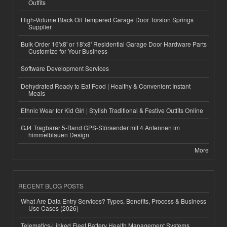
Outfits
High-Volume Black Oil Tempered Garage Door Torsion Springs
Supplier
Bulk Order 16'x8' or 18'x8' Residential Garage Door Hardware Parts
Customize for Your Business
Software Development Services
Dehydrated Ready to Eat Food | Healthy & Convenient Instant
Meals
Ethnic Wear for Kid Girl | Stylish Traditional & Festive Outfits Online
GJ4 Tragbarer 5-Band GPS-Störsender mit 4 Antennen im
himmelblauen Design
More
RECENT BLOG POSTS
What Are Data Entry Services? Types, Benefits, Process & Business
Use Cases (2026)
Telematics-Linked Fleet Battery Health Management Systems