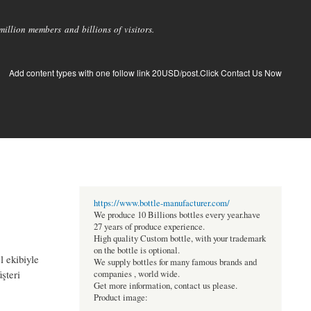
llion members and billions of visitors.
Add content types with one follow link 20USD/post.Click Contact Us Now
https://www.bottle-manufacturer.com/
We produce 10 Billions bottles every year.have
27 years of produce experience.
High quality Custom bottle, with your trademark
on the bottle is optional.
l ekibiyle
We supply bottles for many famous brands and
şteri
companies , world wide.
Get more information, contact us please.
Product image: