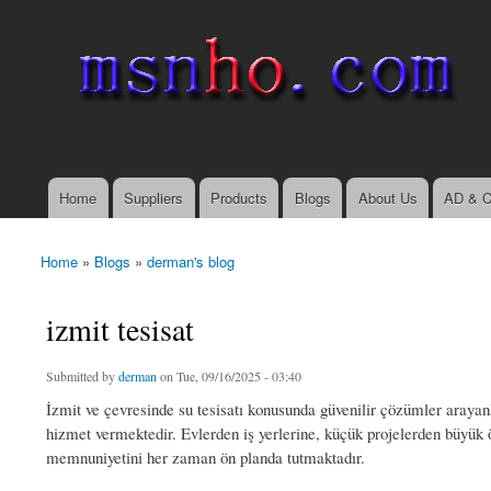
msnho.com
Search
Search form
login link
Home
Suppliers
Products
Blogs
About Us
AD & C
Main menu
Home
»
Blogs
»
derman's blog
You are here
izmit tesisat
Submitted by
derman
on Tue, 09/16/2025 - 03:40
İzmit ve çevresinde su tesisatı konusunda güvenilir çözümler arayanl
hizmet vermektedir. Evlerden iş yerlerine, küçük projelerden büyük ö
memnuniyetini her zaman ön planda tutmaktadır.