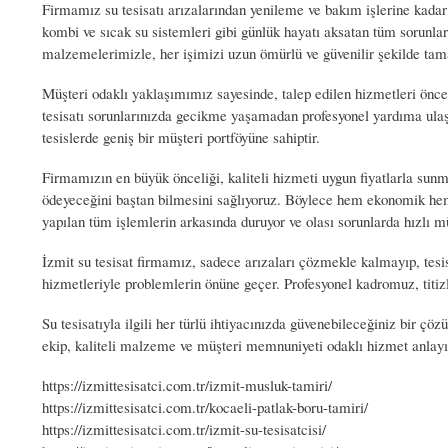
Firmamız su tesisatı arızalarından yenileme ve bakım işlerine kadar 
kombi ve sıcak su sistemleri gibi günlük hayatı aksatan tüm sorunlar
malzemelerimizle, her işimizi uzun ömürlü ve güvenilir şekilde ta
Müşteri odaklı yaklaşımımız sayesinde, talep edilen hizmetleri önceli
tesisatı sorunlarınızda gecikme yaşamadan profesyonel yardıma ulaşa
tesislerde geniş bir müşteri portföyüne sahiptir.
Firmamızın en büyük önceliği, kaliteli hizmeti uygun fiyatlarla sunma
ödeyeceğini baştan bilmesini sağlıyoruz. Böylece hem ekonomik hem 
yapılan tüm işlemlerin arkasında duruyor ve olası sorunlarda hızlı 
İzmit su tesisat firmamız, sadece arızaları çözmekle kalmayıp, tes
hizmetleriyle problemlerin önüne geçer. Profesyonel kadromuz, titizl
Su tesisatıyla ilgili her türlü ihtiyacınızda güvenebileceğiniz bir çö
ekip, kaliteli malzeme ve müşteri memnuniyeti odaklı hizmet anlayış
https://izmittesisatci.com.tr/izmit-musluk-tamiri/
https://izmittesisatci.com.tr/kocaeli-patlak-boru-tamiri/
https://izmittesisatci.com.tr/izmit-su-tesisatcisi/