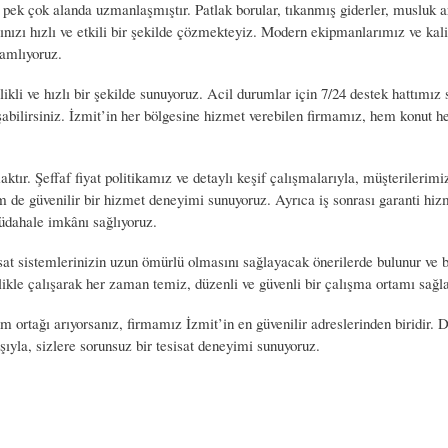
pek çok alanda uzmanlaşmıştır. Patlak borular, tıkanmış giderler, musluk ar
ınızı hızlı ve etkili bir şekilde çözmekteyiz. Modern ekipmanlarımız ve kali
mamlıyoruz.
kli ve hızlı bir şekilde sunuyoruz. Acil durumlar için 7/24 destek hattımız 
bilirsiniz. İzmit’in her bölgesine hizmet verebilen firmamız, hem konut h
ktır. Şeffaf fiyat politikamız ve detaylı keşif çalışmalarıyla, müşterilerimi
de güvenilir bir hizmet deneyimi sunuyoruz. Ayrıca iş sonrası garanti hiz
müdahale imkânı sağlıyoruz.
isat sistemlerinizin uzun ömürlü olmasını sağlayacak önerilerde bulunur ve
ikle çalışarak her zaman temiz, düzenli ve güvenli bir çalışma ortamı sağla
züm ortağı arıyorsanız, firmamız İzmit’in en güvenilir adreslerinden biridir.
ıyla, sizlere sorunsuz bir tesisat deneyimi sunuyoruz.