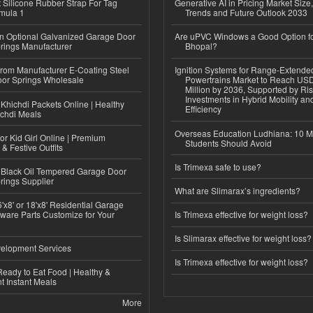
Silicone Rubber Strap For Tag
Generative AI in Pricing Market Size,
mula 1
Trends and Future Outlook 2033
n Optional Galvanized Garage Door
Are uPVC Windows a Good Option f
rings Manufacturer
Bhopal?
 from Manufacturer E-Coating Steel
Ignition Systems for Range-Extende
or Springs Wholesale
Powertrains Market to Reach US
Million by 2036, Supported by Ri
Investments in Hybrid Mobility a
Khichdi Packets Online | Healthy
Efficiency
ichdi Meals
Overseas Education Ludhiana: 10 M
or Kid Girl Online | Premium
Students Should Avoid
 & Festive Outfits
Is Trimexa safe to use?
Black Oil Tempered Garage Door
rings Supplier
What are Slimarax’s ingredients?
'x8' or 18'x8' Residential Garage
ware Parts Customize for Your
Is Trimexa effective for weight loss?
Is Slimarax effective for weight loss?
elopment Services
Is Trimexa effective for weight loss?
eady to Eat Food | Healthy &
 Instant Meals
More