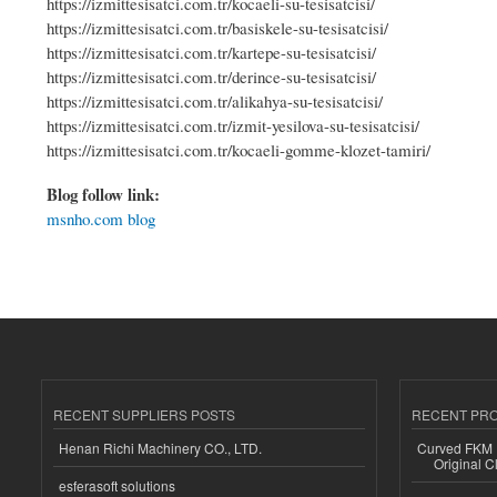
https://izmittesisatci.com.tr/kocaeli-su-tesisatcisi/
https://izmittesisatci.com.tr/basiskele-su-tesisatcisi/
https://izmittesisatci.com.tr/kartepe-su-tesisatcisi/
https://izmittesisatci.com.tr/derince-su-tesisatcisi/
https://izmittesisatci.com.tr/alikahya-su-tesisatcisi/
https://izmittesisatci.com.tr/izmit-yesilova-su-tesisatcisi/
https://izmittesisatci.com.tr/kocaeli-gomme-klozet-tamiri/
Blog follow link:
msnho.com blog
RECENT SUPPLIERS POSTS
RECENT PR
Henan Richi Machinery CO., LTD.
Curved FKM R
Original C
esferasoft solutions