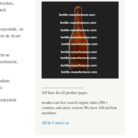
ızaları,
teli
sayesinde, su
em de ticari
zin ne
metimizle,
 bakım
r.
----------------------------------
AD here for all product pages
 Deneyimli
msnho.com fast search engine index,200 +
counties and areas visitors.We have 160 million
members.
AD & Contact us