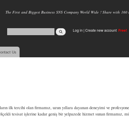
Skip to
main
The First and Biggest Business SNS Company World Wide ! Share with 160 mi
content
Log in
|
Create new account
Free!
ontact Us
arın ilk tercihi olan firmamız, uzun yıllara dayanan deneyimi ve profesyone
lçekli tesisat işlerine kadar geniş bir yelpazede hizmet sunan firmamız, mü