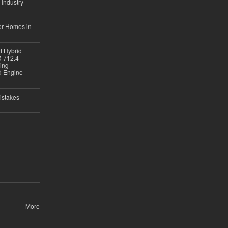
 Industry
or Homes in
d Hybrid
D 712.4
sing
nd Engine
istakes
More