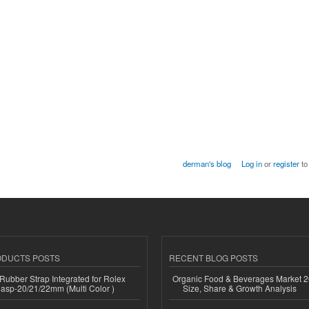
derman's blog
Log in
or
register
to
ODUCTS POSTS
RECENT BLOG POSTS
ubber Strap Integrated for Rolex
Organic Food & Beverages Market 2
lasp-20/21/22mm (Multi Color )
Size, Share & Growth Analysis