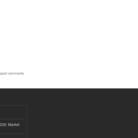
 post comments
026: Market