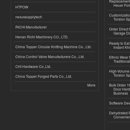
Replacement 
Heuer For
HTPOW
Customizatio
nexussupplytech
Torsion Sp
RICHI Manufacturer
Order Direct
Garage Do
Henan Richi Machinery CO., LTD.
Ready to Eat 
China Topper Circular Knitting Machine Co., Ltd.
Instant Kh
China Control Valve Manufacturers Co., Ltd.
Ethnic Wear f
Traditional
CHI Hardware Co.,Ltd.
High-Volume 
Torsion Sp
China Topper Forged Parts Co., Ltd.
More
Bulk Order 16
Door Hard
Business
Software Dev
Dehydrated R
Convenient