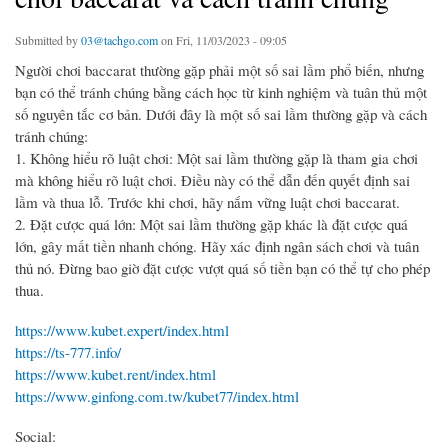
Submitted by
03@tachgo.com
on Fri, 11/03/2023 - 09:05
Người chơi baccarat thường gặp phải một số sai lầm phổ biến, nhưng
bạn có thể tránh chúng bằng cách học từ kinh nghiệm và tuân thủ một
số nguyên tắc cơ bản. Dưới đây là một số sai lầm thường gặp và cách
tránh chúng:
1. Không hiểu rõ luật chơi: Một sai lầm thường gặp là tham gia chơi
mà không hiểu rõ luật chơi. Điều này có thể dẫn đến quyết định sai
lầm và thua lỗ. Trước khi chơi, hãy nắm vững luật chơi baccarat.
2. Đặt cược quá lớn: Một sai lầm thường gặp khác là đặt cược quá
lớn, gây mất tiền nhanh chóng. Hãy xác định ngân sách chơi và tuân
thủ nó. Đừng bao giờ đặt cược vượt quá số tiền bạn có thể tự cho phép
thua.
https://www.kubet.expert/index.html
https://ts-777.info/
https://www.kubet.rent/index.html
https://www.ginfong.com.tw/kubet77/index.html
Social: