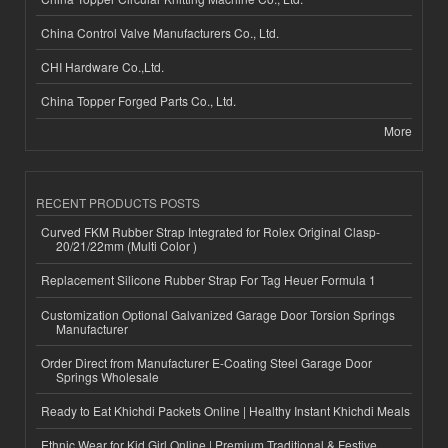
China Control Valve Manufacturers Co., Ltd.
CHI Hardware Co.,Ltd.
China Topper Forged Parts Co., Ltd.
More
RECENT PRODUCTS POSTS
Curved FKM Rubber Strap Integrated for Rolex Original Clasp-
20/21/22mm (Multi Color )
Replacement Silicone Rubber Strap For Tag Heuer Formula 1
Customization Optional Galvanized Garage Door Torsion Springs
Manufacturer
Order Direct from Manufacturer E-Coating Steel Garage Door
Springs Wholesale
Ready to Eat Khichdi Packets Online | Healthy Instant Khichdi Meals
Ethnic Wear for Kid Girl Online | Premium Traditional & Festive