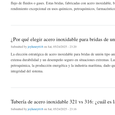
flujo de fluidos o gases. Estas bridas, fabricadas con acero inoxidable, 
rendimiento excepcional en usos químicos, petroquímicos, farmacéutico
about ¿Qué es una brida ciega de acero inoxidable ASME B16.5? Explicación de sus
¿Por qué elegir acero inoxidable para bridas de un
Submitted by
joyhenry618
on Sat, 05/24/2025 - 23:20
La elección estratégica de acero inoxidable para bridas de unión tipo anil
extensa durabilidad y un desempeño seguro en situaciones extremas. Las
petroquímica, la producción energética y la industria marítima, dado que
integridad del sistema.
about ¿Por qué elegir acero inoxidable para bridas de unión tipo anillo?
Tubería de acero inoxidable 321 vs 316: ¿cuál es l
Submitted by
joyhenry618
on Sat, 05/24/2025 - 23:16