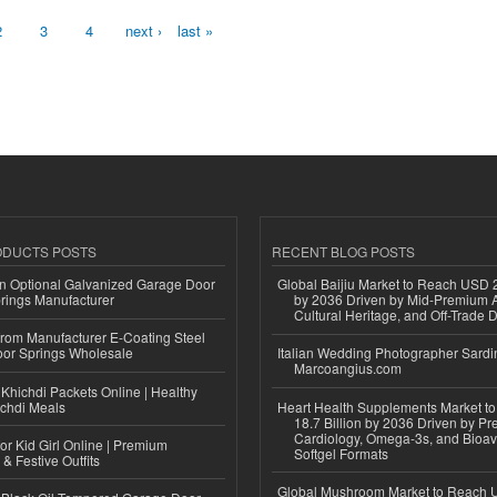
2
3
4
next ›
last »
ODUCTS POSTS
RECENT BLOG POSTS
n Optional Galvanized Garage Door
Global Baijiu Market to Reach USD 2
rings Manufacturer
by 2036 Driven by Mid-Premium A
Cultural Heritage, and Off-Trade D
 from Manufacturer E-Coating Steel
or Springs Wholesale
Italian Wedding Photographer Sardin
Marcoangius.com
Khichdi Packets Online | Healthy
ichdi Meals
Heart Health Supplements Market 
18.7 Billion by 2036 Driven by Pr
Cardiology, Omega-3s, and Bioav
or Kid Girl Online | Premium
Softgel Formats
 & Festive Outfits
Global Mushroom Market to Reach 