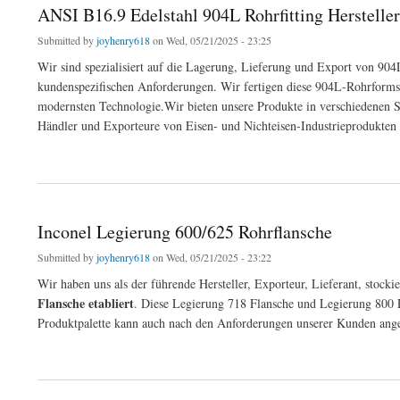
ANSI B16.9 Edelstahl 904L Rohrfitting Hersteller
Submitted by
joyhenry618
on Wed, 05/21/2025 - 23:25
Wir sind spezialisiert auf die Lagerung, Lieferung und Export von 904L
kundenspezifischen Anforderungen. Wir fertigen diese 904L-Rohrform
modernsten Technologie.Wir bieten unsere Produkte in verschiedenen S
Händler und Exporteure von Eisen- und Nichteisen-Industrieprodukten
about ANSI B16.9 Edelstahl 904L Rohrfitting Hersteller
Inconel Legierung 600/625 Rohrflansche
Submitted by
joyhenry618
on Wed, 05/21/2025 - 23:22
Wir haben uns als der führende Hersteller, Exporteur, Lieferant, stocki
Flansche etabliert
. Diese Legierung 718 Flansche und Legierung 800 F
Produktpalette kann auch nach den Anforderungen unserer Kunden ang
about Inconel Legierung 600/625 Rohrflansche