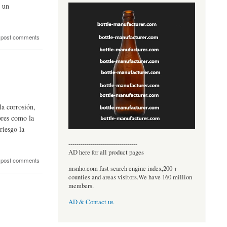
y un
 post comments
la corrosión,
ores como la
riesgo la
----------------------------------
AD here for all product pages
 post comments
msnho.com fast search engine index,200 +
counties and areas visitors.We have 160 million
members.
AD & Contact us