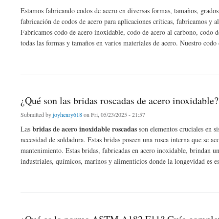
Estamos fabricando codos de acero en diversas formas, tamaños, grado
fabricación de codos de acero para aplicaciones críticas, fabricamos y 
Fabricamos codo de acero inoxidable, codo de acero al carbono, codo de
todas las formas y tamaños en varios materiales de acero. Nuestro c
about Fabricante de codo de 45 grados de Buttweld en Spain
¿Qué son las bridas roscadas de acero inoxidable?
Submitted by
joyhenry618
on Fri, 05/23/2025 - 21:57
bridas de acero inoxidable roscadas
Las
son elementos cruciales en si
necesidad de soldadura. Estas bridas poseen una rosca interna que se aco
mantenimiento. Estas bridas, fabricadas en acero inoxidable, brindan una
industriales, químicos, marinos y alimenticios donde la longevidad es es
about ¿Qué son las bridas roscadas de acero inoxidable? Usos, tipos y ventajas