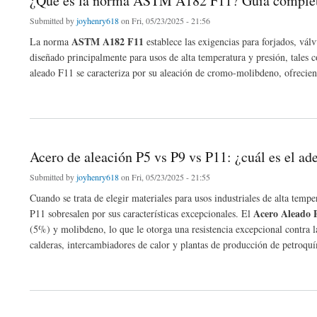
¿Qué es la norma ASTM A182 F11? Guía completa
Submitted by
joyhenry618
on Fri, 05/23/2025 - 21:56
ASTM A182 F11
La norma
establece las exigencias para forjados, vál
diseñado principalmente para usos de alta temperatura y presión, tales 
aleado F11 se caracteriza por su aleación de cromo-molibdeno, ofreciend
about ¿Qué es la norma ASTM A182 F11? Guía completa sobre bridas de acero ale
Acero de aleación P5 vs P9 vs P11: ¿cuál es el ad
Submitted by
joyhenry618
on Fri, 05/23/2025 - 21:55
Cuando se trata de elegir materiales para usos industriales de alta te
Acero Aleado 
P11 sobresalen por sus características excepcionales. El
(5%) y molibdeno, lo que le otorga una resistencia excepcional contra l
calderas, intercambiadores de calor y plantas de producción de petroqu
about Acero de aleación P5 vs P9 vs P11: ¿cuál es el adecuado para su proyecto?