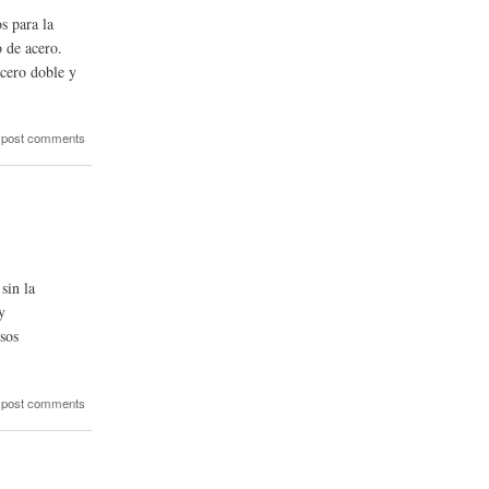
s para la
o de acero.
acero doble y
 post comments
sin la
y
usos
 post comments