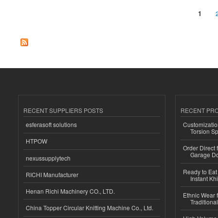
1
Pages
RECENT SUPPLIERS POSTS
RECENT PR
esferasoft solutions
Customizatio
Torsion Sp
HTPOW
Order Direct
Garage Do
nexussupplytech
Ready to Eat 
RICHI Manufacturer
Instant Kh
Henan Richi Machinery CO., LTD.
Ethnic Wear f
Traditional
China Topper Circular Knitting Machine Co., Ltd.