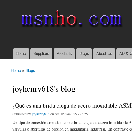
msnho.com
Search
Search form
login link
Home
Suppliers
Products
Blogs
About Us
AD & C
Main menu
Home
»
Blogs
You are here
joyhenry618's blog
¿Qué es una brida ciega de acero inoxidable ASME
Submitted by
joyhenry618
on Sat, 05/24/2025 - 23:25
acero inoxidable 
Un tipo de conexión conocido como brida ciega de
válvulas o aberturas de presión en maquinaria industrial. En contraste con