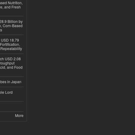
sed Nutrition,
re, and Fresh
8.9 Billion by
on, Corn-Based
ts
h USD 18.79
ortification,
epeatability
ach USD 2.08
hroughput
Acid, and Food
ubes in Japan
ble Lord
More