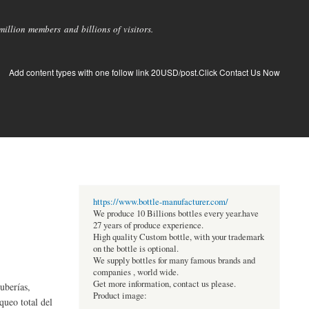
llion members and billions of visitors.
Add content types with one follow link 20USD/post.Click Contact Us Now
https://www.bottle-manufacturer.com/
We produce 10 Billions bottles every year.have
27 years of produce experience.
High quality Custom bottle, with your trademark
on the bottle is optional.
We supply bottles for many famous brands and
companies , world wide.
Get more information, contact us please.
uberías,
Product image:
queo total del