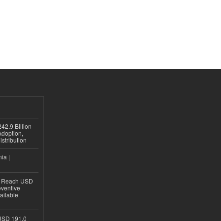
42.9 Billion
doption,
istribution
ia |
to Reach USD
eventive
ailable
USD 191.0