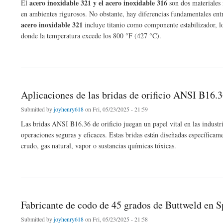
acero inoxidable 321 y el acero inoxidable 316
El
son dos materiales 
en ambientes rigurosos. No obstante, hay diferencias fundamentales entr
acero inoxidable 321
incluye titanio como componente estabilizador, lo
donde la temperatura excede los 800 °F (427 °C).
about Tubería de acero inoxidable 321 vs 316: ¿cuál es la diferencia y cuál elegir?
Aplicaciones de las bridas de orificio ANSI B16.3
Submitted by
joyhenry618
on Fri, 05/23/2025 - 21:59
Las bridas ANSI B16.36 de orificio juegan un papel vital en las industri
operaciones seguras y eficaces. Estas bridas están diseñadas específicame
crudo, gas natural, vapor o sustancias químicas tóxicas.
about Aplicaciones de las bridas de orificio ANSI B16.36 en las industrias de petról
Fabricante de codo de 45 grados de Buttweld en S
Submitted by
joyhenry618
on Fri, 05/23/2025 - 21:58