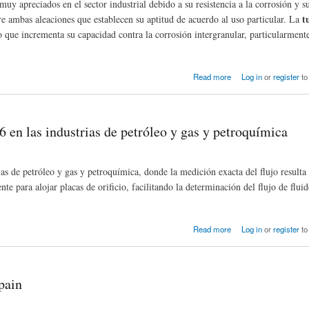
muy apreciados en el sector industrial debido a su resistencia a la corrosión y 
t
e ambas aleaciones que establecen su aptitud de acuerdo al uso particular. La
 que incrementa su capacidad contra la corrosión intergranular, particularment
Read more
Log in
or
register
to
6 en las industrias de petróleo y gas y petroquímica
as de petróleo y gas y petroquímica, donde la medición exacta del flujo resulta 
nte para alojar placas de orificio, facilitando la determinación del flujo de flui
eo y gas y petroquímica
Read more
Log in
or
register
to
pain