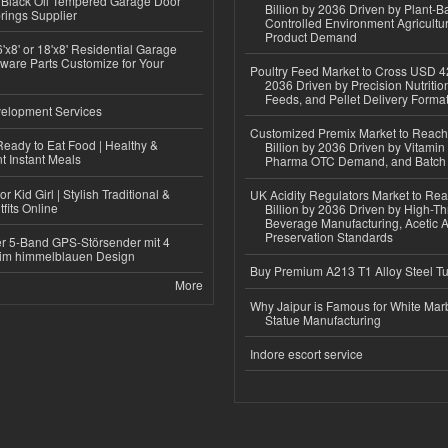
Black Oil Tempered Garage Door
Billion by 2036 Driven by Plant-Ba
rings Supplier
Controlled Environment Agricultu
Product Demand
'x8' or 18'x8' Residential Garage
ware Parts Customize for Your
Poultry Feed Market to Cross USD 42
2036 Driven by Precision Nutriti
Feeds, and Pellet Delivery Forma
elopment Services
Customized Premix Market to Reac
eady to Eat Food | Healthy &
Billion by 2036 Driven by Vitamin F
 Instant Meals
Pharma OTC Demand, and Batch R
r Kid Girl | Stylish Traditional &
UK Acidity Regulators Market to Re
fits Online
Billion by 2036 Driven by High-T
Beverage Manufacturing, Acetic 
Preservation Standards
r 5-Band GPS-Störsender mit 4
im himmelblauen Design
Buy Premium A213 T1 Alloy Steel T
More
Why Jaipur is Famous for White Mar
Statue Manufacturing
Indore escort service