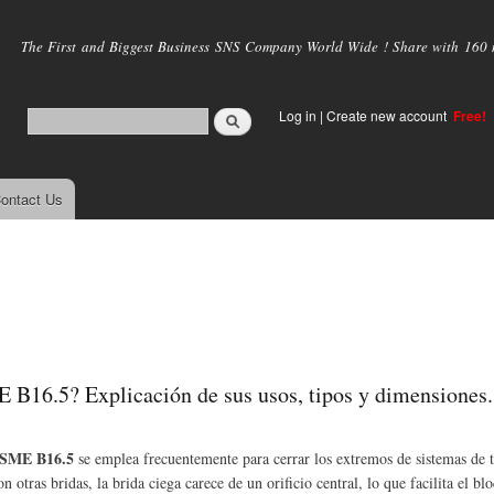
Skip to
main
The First and Biggest Business SNS Company World Wide ! Share with 160 mi
content
Log in
|
Create new account
Free!
ontact Us
 B16.5? Explicación de sus usos, tipos y dimensiones.
ASME B16.5
se emplea frecuentemente para cerrar los extremos de sistemas de t
 otras bridas, la brida ciega carece de un orificio central, lo que facilita el blo