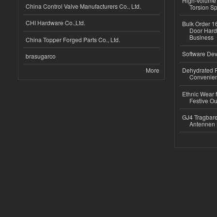
High-Volume 
China Control Valve Manufacturers Co., Ltd.
Torsion Sp
CHI Hardware Co.,Ltd.
Bulk Order 16
Door Hard
Business
China Topper Forged Parts Co., Ltd.
Software Dev
brasugarco
More
Dehydrated R
Convenient
Ethnic Wear fo
Festive Out
GJ4 Tragbare
Antennen 