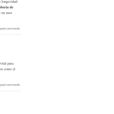
su longevidad
ubería de
e en usos
 post comments
vital para
dos como el
 post comments