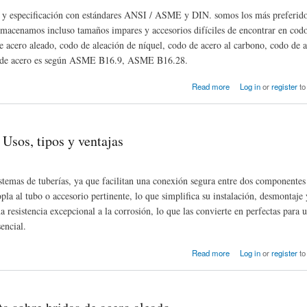
s y especificación con estándares ANSI / ASME y DIN. somos los más preferido
almacenamos incluso tamaños impares y accesorios difíciles de encontrar en cod
 acero aleado, codo de aleación de níquel, codo de acero al carbono, codo de 
odo de acero es según ASME B16.9, ASME B16.28.
Read more
Log in
or
register
to
 Usos, tipos y ventajas
stemas de tuberías, ya que facilitan una conexión segura entre dos componentes 
pla al tubo o accesorio pertinente, lo que simplifica su instalación, desmontaje 
 resistencia excepcional a la corrosión, lo que las convierte en perfectas para 
encial.
Read more
Log in
or
register
to