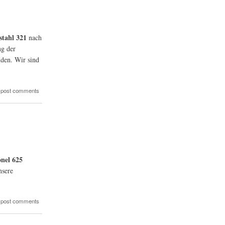
stahl 321
nach
ng der
nden. Wir sind
 post comments
onel 625
nsere
 post comments