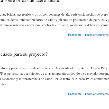
 sobre bridas de acero aleado
vulas, bridas, accesorios y otros componentes de alta resistencia hechos de acero
como calderas, intercambiadores de calor y plantas de producción de petróleo y 
o una resistencia excepcional contra la corrosión, oxidación y deterioro térmi
ado
Read more
Log in
or
register
to
ecuado para su proyecto?
mperatura y presión, aceros aleados como el Acero Aleado P5, Acero Aleado P9 y
P5
es perfecto para ambientes de altas temperaturas debido a su elevado porcen
a oxidación y la transferencia de calor. Por lo tanto, el Aleado P5 es comúnmen
ímica.
Read more
Log in
or
register
to