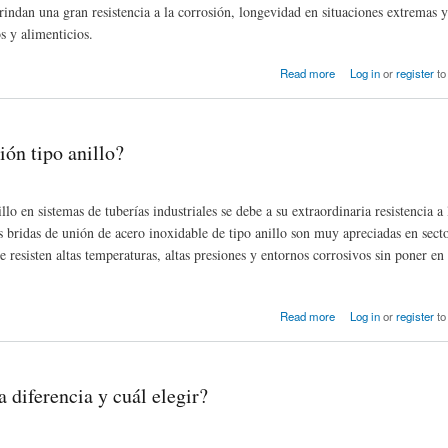
brindan una gran resistencia a la corrosión, longevidad en situaciones extremas 
s y alimenticios.
 usos, tipos y dimensiones.
Read more
Log in
or
register
to
ión tipo anillo?
lo en sistemas de tuberías industriales se debe a su extraordinaria resistencia a 
 bridas de unión de acero inoxidable de tipo anillo son muy apreciadas en sect
 resisten altas temperaturas, altas presiones y entornos corrosivos sin poner en 
Read more
Log in
or
register
to
a diferencia y cuál elegir?