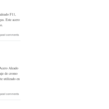
 aleado F11,
gas. Este acero
co.
 post comments
 Acero Aleado
taje de cromo
te utilizado en
 post comments