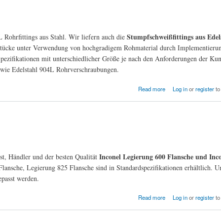
Stumpfschweißfittings aus Edel
 Rohrfittings aus Stahl. Wir liefern auch die
stücke unter Verwendung von hochgradigem Rohmaterial durch Implementieru
pezifikationen mit unterschiedlicher Größe je nach den Anforderungen der Ku
 wie Edelstahl 904L Rohrverschraubungen.
Read more
Log in
or
register
to
Inconel Legierung 600 Flansche und Inc
est, Händler und der besten Qualität
lansche, Legierung 825 Flansche sind in Standardspezifikationen erhältlich. U
epasst werden.
Read more
Log in
or
register
to