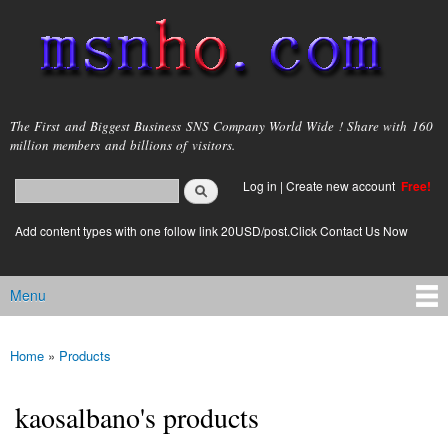
Skip to
main
content
msnho.com
The First and Biggest Business SNS Company World Wide ! Share with 160
million members and billions of visitors.
Search
Log in
|
Create new account
Free!
Search form
login link
Add content types with one follow link 20USD/post.Click Contact Us Now
Menu
Main menu
Home
»
Products
You are here
kaosalbano's products