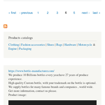
« first
‹ previous
1
2
3
4
5
next ›
last »
Pages
Products catalogs
Clothing
|
Fashion accessories
|
Shoes
|
Bags
|
Hardware
|
Motorcycle
&
Engine
|
Packaging
https://www.bottle-manufacturer.com/
We produce 10 Billions bottles every year.have 27 years of produce
experience.
High quality Custom bottle, with your trademark on the bottle is optional.
We supply bottles for many famous brands and companies , world wide.
Get more information, contact us please.
Product image: