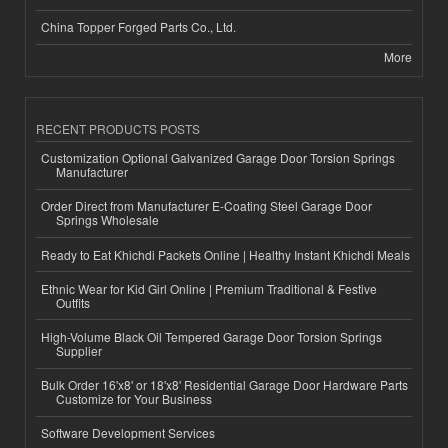
China Topper Forged Parts Co., Ltd.
More
RECENT PRODUCTS POSTS
Customization Optional Galvanized Garage Door Torsion Springs
Manufacturer
Order Direct from Manufacturer E-Coating Steel Garage Door
Springs Wholesale
Ready to Eat Khichdi Packets Online | Healthy Instant Khichdi Meals
Ethnic Wear for Kid Girl Online | Premium Traditional & Festive
Outfits
High-Volume Black Oil Tempered Garage Door Torsion Springs
Supplier
Bulk Order 16'x8' or 18'x8' Residential Garage Door Hardware Parts
Customize for Your Business
Software Development Services