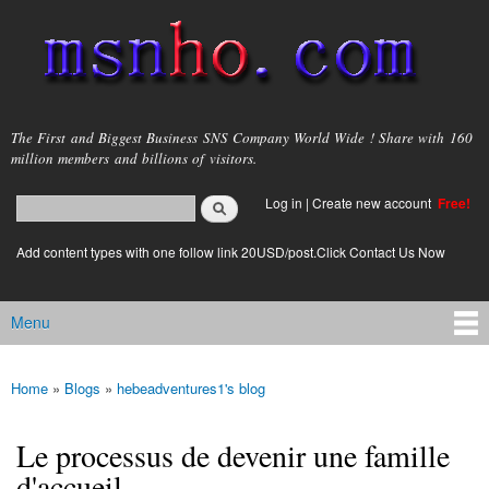
Skip to
main
content
msnho.com
The First and Biggest Business SNS Company World Wide ! Share with 160
million members and billions of visitors.
Search
Log in
|
Create new account
Free!
Search form
login link
Add content types with one follow link 20USD/post.Click Contact Us Now
Menu
Main menu
Home
»
Blogs
»
hebeadventures1's blog
You are here
Le processus de devenir une famille
d'accueil